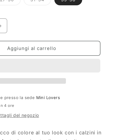
a
esaurita
esaurita
o
o
o
non
non
bile
disponibile
disponibile
g
r
Aumenta
quantità
a
per
f
Calze
Aggiungi al carrello
fiori
i
Daisy
c
a
ile presso la sede
Mini Lovers
in 4 ore
ettagli del negozio
co di colore al tuo look con i calzini in