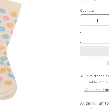
esaurit
o
non
Quantità
disponi
Diminuisci
quantità
per
Calze
fiori
Daisy
Ritiro disponib
Di solito pronto 
Visualizza i d
Aggiungi un toc