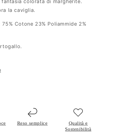
 fantasia colorata di margherite.
a la caviglia.
: 75% Cotone 23% Poliammide 2%
rtogallo.
e
oce
Reso semplice
Qualità e
Sostenibilità