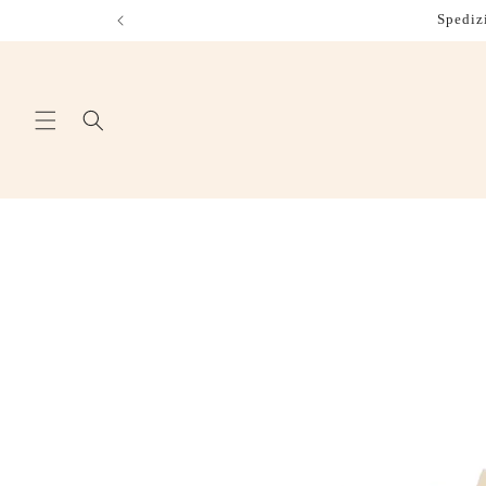
Vai
Spediz
direttamente
ai contenuti
Passa alle
informazioni
sul prodotto