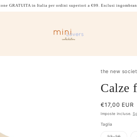
ione GRATUITA in Italia per ordini superiori a €99. Esclusi ingombran
the new socie
Calze f
Prezzo
€17,00 EUR
di
Imposte incluse.
Sp
listino
Taglia
Variant
23-26